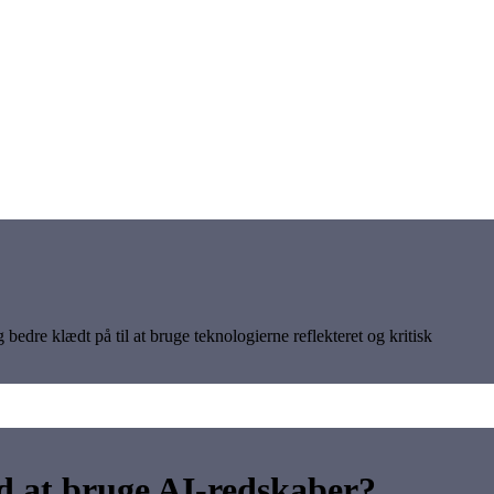
bedre klædt på til at bruge teknologierne reflekteret og kritisk
 at bruge AI-redskaber?