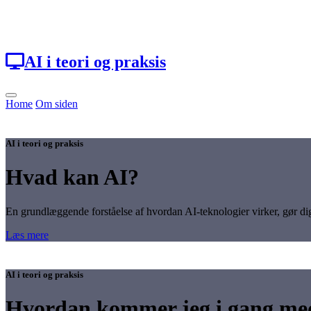
Loading...
AI i teori og praksis
Home
Om siden
AI i teori og praksis
Hvad kan AI?
En grundlæggende forståelse af hvordan AI-teknologier virker, gør dig 
Læs mere
AI i teori og praksis
Hvordan kommer jeg i gang med