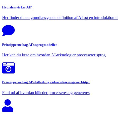
Hvordan virker AI?
Her finder du en grundlæggende definition af AI og en introduktion 
Principperne bag AI's sprogmodeller
Her kan du læse om hvordan AI-teknologier processerer sprog
Principperne bag AI's billed- og videoredigeringsværktøjer
Find ud af hvordan billeder processeres og genereres