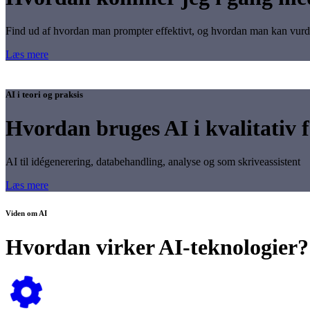
Find ud af hvordan man prompter effektivt, og hvordan man kan vurder
Læs mere
AI i teori og praksis
Hvordan bruges AI i kvalitativ 
AI til idégenerering, databehandling, analyse og som skriveassistent
Læs mere
Viden om AI
Hvordan virker AI-teknologier?
Loading...