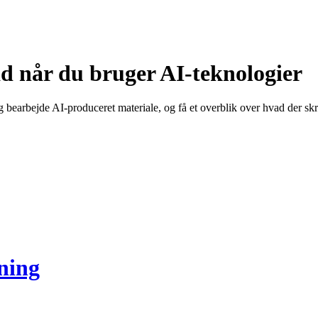
åd når du bruger AI-teknologier
earbejde AI-produceret materiale, og få et overblik over hvad der skri
kning