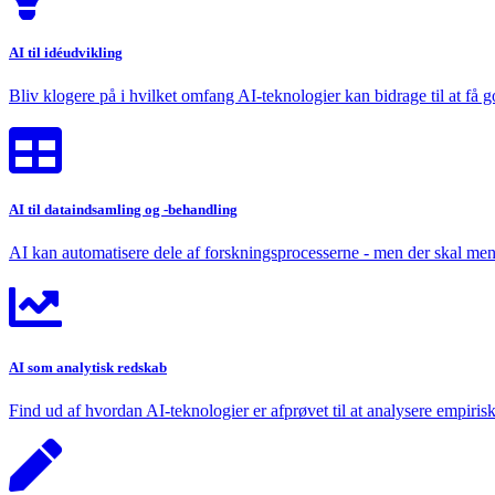
AI til idéudvikling
Bliv klogere på i hvilket omfang AI-teknologier kan bidrage til at få g
AI til dataindsamling og -behandling
AI kan automatisere dele af forskningsprocesserne - men der skal me
AI som analytisk redskab
Find ud af hvordan AI-teknologier er afprøvet til at analysere empiris