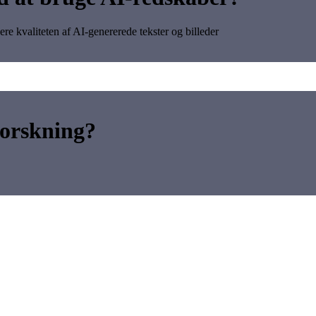
e kvaliteten af AI-genererede tekster og billeder
forskning?