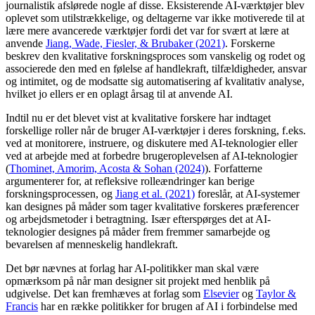
journalistik afslørede nogle af disse. Eksisterende AI-værktøjer blev
oplevet som utilstrækkelige, og deltagerne var ikke motiverede til at
lære mere avancerede værktøjer fordi det var for svært at lære at
anvende
Jiang, Wade, Fiesler, & Brubaker (2021)
. Forskerne
beskrev den kvalitative forskningsproces som vanskelig og rodet og
associerede den med en følelse af handlekraft, tilfældigheder, ansvar
og intimitet, og de modsatte sig automatisering af kvalitativ analyse,
hvilket jo ellers er en oplagt årsag til at anvende AI.
Indtil nu er det blevet vist at kvalitative forskere har indtaget
forskellige roller når de bruger AI-værktøjer i deres forskning, f.eks.
ved at monitorere, instruere, og diskutere med AI-teknologier eller
ved at arbejde med at forbedre brugeroplevelsen af AI-teknologier
(
Thominet, Amorim, Acosta & Sohan (2024)
). Forfatterne
argumenterer for, at refleksive rolleændringer kan berige
forskningsprocessen, og
Jiang et al. (2021)
foreslår, at AI-systemer
kan designes på måder som tager kvalitative forskeres præferencer
og arbejdsmetoder i betragtning. Især efterspørges det at AI-
teknologier designes på måder frem fremmer samarbejde og
bevarelsen af menneskelig handlekraft.
Det bør nævnes at forlag har AI-politikker man skal være
opmærksom på når man designer sit projekt med henblik på
udgivelse. Det kan fremhæves at forlag som
Elsevier
og
Taylor &
Francis
har en række politikker for brugen af AI i forbindelse med