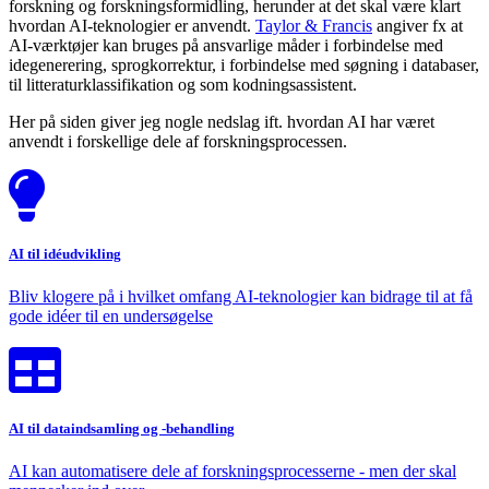
forskning og forskningsformidling, herunder at det skal være klart
hvordan AI-teknologier er anvendt.
Taylor & Francis
angiver fx at
AI-værktøjer kan bruges på ansvarlige måder i forbindelse med
idegenerering, sprogkorrektur, i forbindelse med søgning i databaser,
til litteraturklassifikation og som kodningsassistent.
Her på siden giver jeg nogle nedslag ift. hvordan AI har været
anvendt i forskellige dele af forskningsprocessen.
AI til idéudvikling
Bliv klogere på i hvilket omfang AI-teknologier kan bidrage til at få
gode idéer til en undersøgelse
AI til dataindsamling og -behandling
AI kan automatisere dele af forskningsprocesserne - men der skal