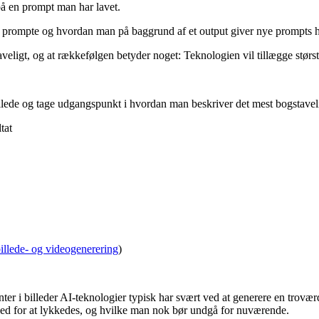
på en prompt man har lavet.
 prompte og hvordan man på baggrund af et output giver nye prompts h
veligt, og at rækkefølgen betyder noget: Teknologien vil tillægge størst
llede og tage udgangspunkt i hvordan man beskriver det mest bogstaveli
tat
billede- og videogenerering
)
r i billeder AI-teknologier typisk har svært ved at generere en trovæ
ighed for at lykkedes, og hvilke man nok bør undgå for nuværende.