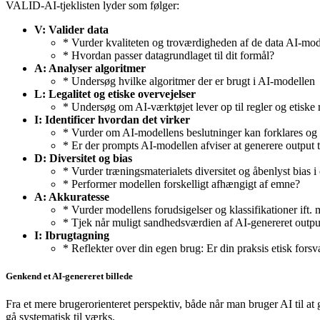
VALID-AI-tjeklisten lyder som følger:
V: Valider data
* Vurder kvaliteten og troværdigheden af de data AI-mod
* Hvordan passer datagrundlaget til dit formål?
A: Analyser algoritmer
* Undersøg hvilke algoritmer der er brugt i AI-modellen
L: Legalitet og etiske overvejelser
* Undersøg om AI-værktøjet lever op til regler og etiske 
I: Identificer hvordan det virker
* Vurder om AI-modellens beslutninger kan forklares og 
* Er der prompts AI-modellen afviser at generere output t
D: Diversitet og bias
* Vurder træningsmaterialets diversitet og åbenlyst bias i 
* Performer modellen forskelligt afhængigt af emne?
A: Akkuratesse
* Vurder modellens forudsigelser og klassifikationer ift. 
* Tjek når muligt sandhedsværdien af AI-genereret outpu
I: Ibrugtagning
* Reflekter over din egen brug: Er din praksis etisk forsv
Genkend et AI-genereret billede
Fra et mere brugerorienteret perspektiv, både når man bruger AI til a
gå systematisk til værks.