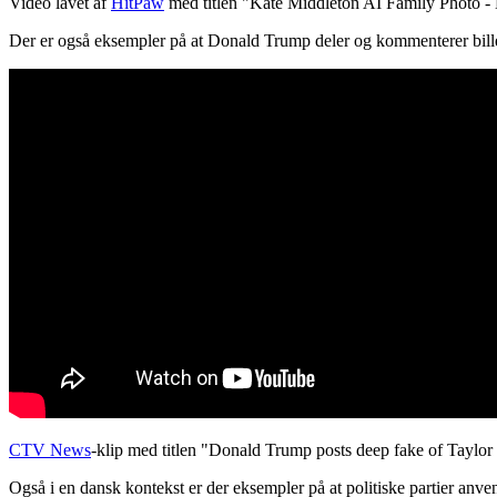
Video lavet af
HitPaw
med titlen "Kate Middleton AI Family Photo - 
Der er også eksempler på at Donald Trump deler og kommenterer billede
CTV News
-klip med titlen "Donald Trump posts deep fake of Taylor
Også i en dansk kontekst er der eksempler på at politiske partier anve