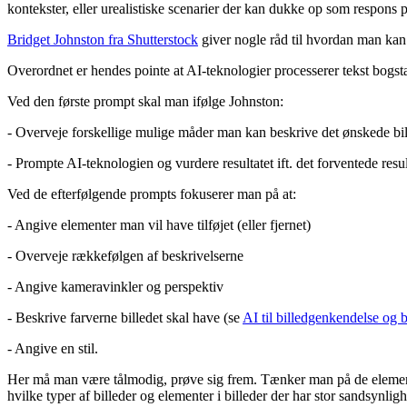
kontekster, eller urealistiske scenarier der kan dukke op som respons 
Bridget Johnston fra Shutterstock
giver nogle råd til hvordan man kan
Overordnet er hendes pointe at AI-teknologier processerer tekst bogsta
Ved den første prompt skal man ifølge Johnston:
- Overveje forskellige mulige måder man kan beskrive det ønskede bi
- Prompte AI-teknologien og vurdere resultatet ift. det forventede resul
Ved de efterfølgende prompts fokuserer man på at:
- Angive elementer man vil have tilføjet (eller fjernet)
- Overveje rækkefølgen af beskrivelserne
- Angive kameravinkler og perspektiv
- Beskrive farverne billedet skal have (se
AI til billedgenkendelse og 
- Angive en stil.
Her må man være tålmodig, prøve sig frem. Tænker man på de elemente
hvilke typer af billeder og elementer i billeder der har stor sandsynl