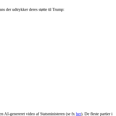
ns der udtrykker deres støtte til Trump:
en AI-genereret video af Statsministeren (se fx
her
). De fleste partier i