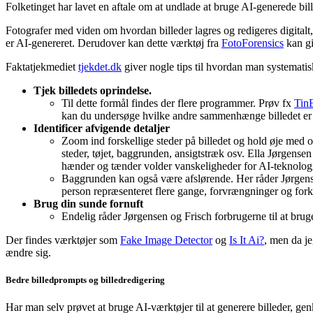
Folketinget har lavet en aftale om at undlade at bruge AI-generede bi
Fotografer med viden om hvordan billeder lagres og redigeres digitalt
er AI-genereret. Derudover kan dette værktøj fra
FotoForensics
kan gi
Faktatjekmediet
tjekdet.dk
giver nogle tips til hvordan man systematis
Tjek billedets oprindelse.
Til dette formål findes der flere programmer. Prøv fx
Tin
kan du undersøge hvilke andre sammenhænge billedet er br
Identificer afvigende detaljer
Zoom ind forskellige steder på billedet og hold øje med
steder, tøjet, baggrunden, ansigtstræk osv. Ella Jørgense
hænder og tænder volder vanskeligheder for AI-teknologi
Baggrunden kan også være afslørende. Her råder Jørgense
person repræsenteret flere gange, forvrængninger og fork
Brug din sunde fornuft
Endelig råder Jørgensen og Frisch forbrugerne til at brug
Der findes værktøjer som
Fake Image Detector
og
Is It Ai?
, men da je
ændre sig.
Bedre billedprompts og billedredigering
Har man selv prøvet at bruge AI-værktøjer til at generere billeder, g