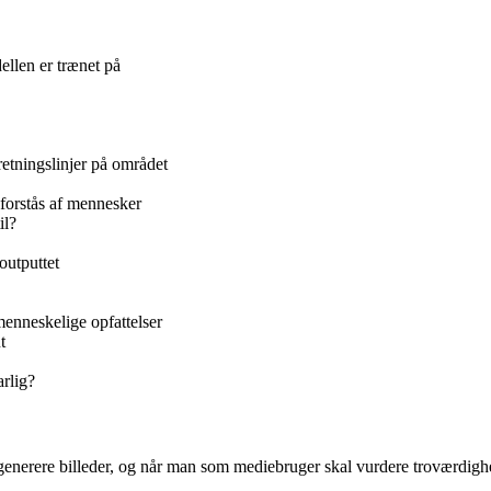
ellen er trænet på
retningslinjer på området
forstås af mennesker
il?
outputtet
menneskelige opfattelser
t
arlig?
t generere billeder, og når man som mediebruger skal vurdere troværdigh