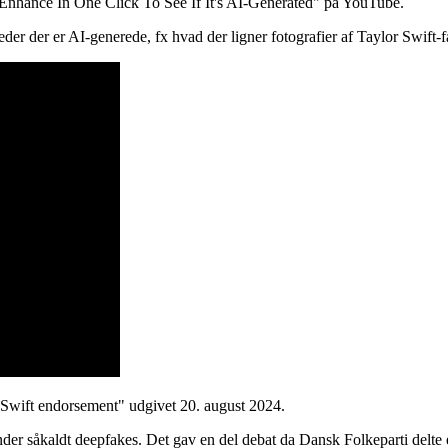
Enhance In One Click To See If It's AI-Generated" på YouTube.
r der er AI-generede, fx hvad der ligner fotografier af Taylor Swift-fa
 Swift endorsement" udgivet 20. august 2024.
nder såkaldt deepfakes. Det gav en del debat da Dansk Folkeparti delte 