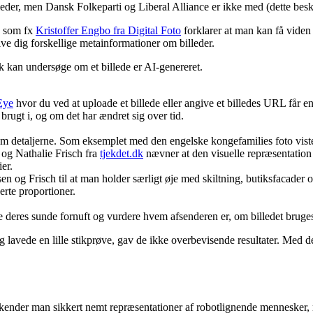
lleder, men Dansk Folkeparti og Liberal Alliance er ikke med (dette bes
, som fx
Kristoffer Engbo fra Digital Foto
forklarer at man kan få viden 
ve dig forskellige metainformationer om billeder.
k kan undersøge om et billede er AI-genereret.
Eye
hvor du ved at uploade et billede eller angive et billedes URL får en
ugt i, og om det har ændret sig over tid.
 om detaljerne. Som eksemplet med den engelske kongefamilies foto vist
n og Nathalie Frisch fra
tjekdet.dk
nævner at den visuelle repræsentation 
er.
n og Frisch til at man holder særligt øje med skiltning, butiksfacader
erte proportioner.
e deres sunde fornuft og vurdere hvem afsenderen er, om billedet bruges 
g lavede en lille stikprøve, gav de ikke overbevisende resultater. Med d
enkender man sikkert nemt repræsentationer af robotlignende mennesker, 